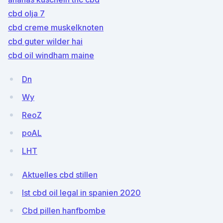
cbd olja 7
cbd creme muskelknoten
cbd guter wilder hai
cbd oil windham maine
Dn
Wy
ReoZ
poAL
LHT
Aktuelles cbd stillen
Ist cbd oil legal in spanien 2020
Cbd pillen hanfbombe