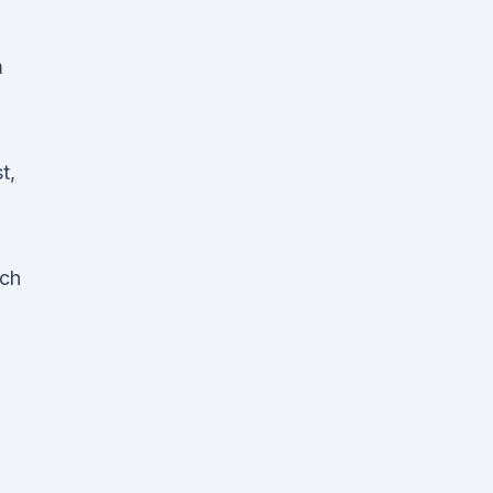
m
t,
ach