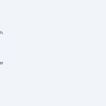
h.
er