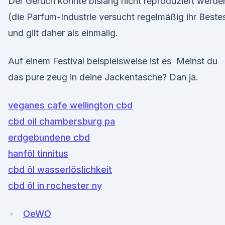
Der Geruch konnte bislang nicht reproduziert werde
(die Parfum-Industrie versucht regelmäßig ihr Beste
und gilt daher als einmalig.
Auf einem Festival beispielsweise ist es Meinst du
das pure zeug in deine Jackentasche? Dan ja.
veganes cafe wellington cbd
cbd oil chambersburg pa
erdgebundene cbd
hanföl tinnitus
cbd öl wasserlöslichkeit
cbd öl in rochester ny
OeWO