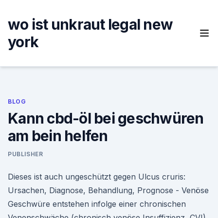
Skip
to
wo ist unkraut legal new
content
york
BLOG
Kann cbd-öl bei geschwüren
am bein helfen
PUBLISHER
Dieses ist auch ungeschützt gegen Ulcus cruris:
Ursachen, Diagnose, Behandlung, Prognose - Venöse
Geschwüre entstehen infolge einer chronischen
Venenschwäche (chronisch venöse Insuffizienz, CVI).