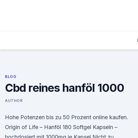
Skip
to
content
BLOG
Cbd reines hanföl 1000
AUTHOR
Hohe Potenzen bis zu 50 Prozent online kaufen.
Origin of Life – Hanföl 180 Softgel Kapseln –
hochdosiert mit 1000mg je Kapsel Nicht zu