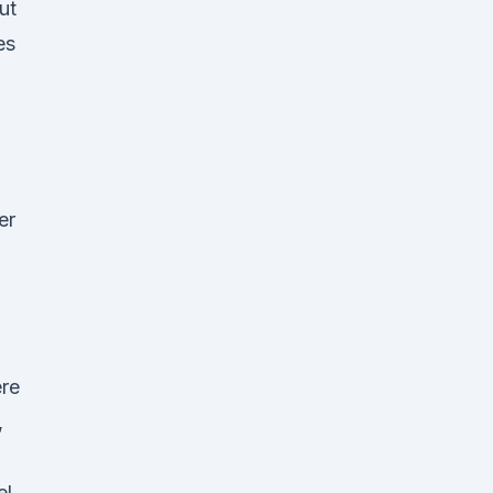
ut
es
er
ere
,
l,