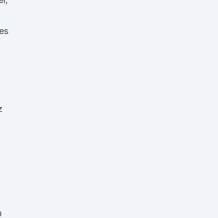
es
z
D