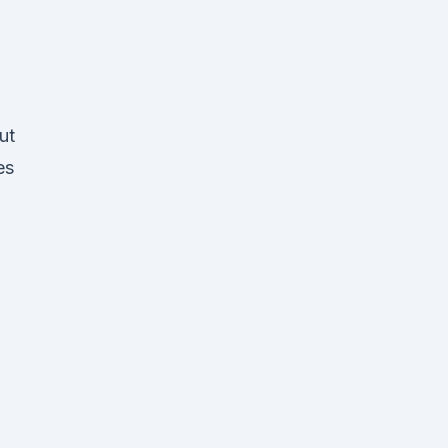
ut
es