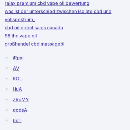
relax premium cbd vape oil bewertung
was ist der unterschied zwischen isolate cbd und
vollspektrum_
cbd oil direct sales canada
98 thc vape oil
großhandel cbd massageöl
iRpxl
AV
ROL
HuA
ZRpMY
qodsA
boT