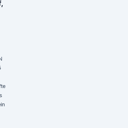
f,
N
5
fte
s
in