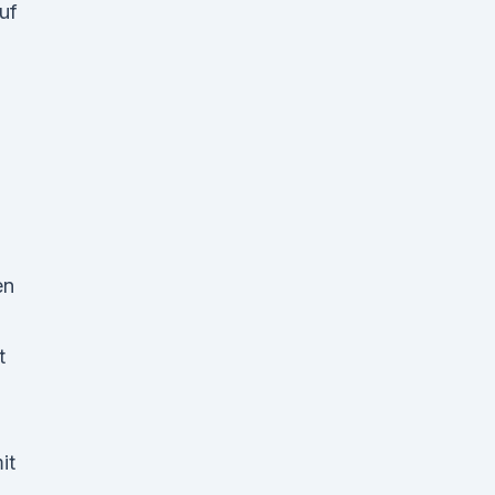
uf
n
en
t
it