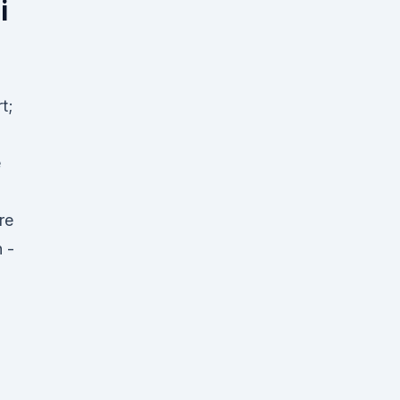
i
t;
e
re
 -