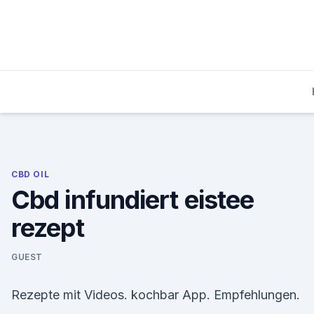
Skip
to
content
CBD OIL
Cbd infundiert eistee
rezept
GUEST
Rezepte mit Videos. kochbar App. Empfehlungen.